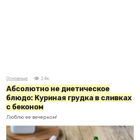
Основные
2.8к.
Абсолютно не диетическое
блюдо: Куриная грудка в сливках
с беконом
Люблю ее вечерком!