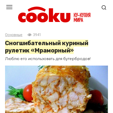
Перейти
к
контенту
Основные
3941
Сногшибательный куриный
рулетик «Мраморный»
Люблю его использовать для бутербродов!