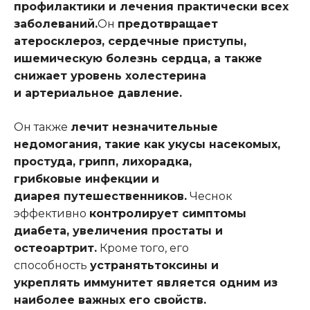
профилактики и лечения практически всех
заболеваний.
Он
предотвращает
атеросклероз, сердечные приступы,
ишемическ
ую
болезн
ь
сердца, а также
снижает уровень холестерина
и
артериальное
давление.
Он также
лечит незначительные
недомогания,
такие
как укус
ы насекомых
,
простуд
а
, грипп, лихорадк
а
,
грибковы
е
инфекци
и
и
диаре
я
путешественников.
Чеснок
эффективно
контролирует симптомы
диабета, увеличени
я
простаты и
остеоартрит.
Кроме того, его
способность
устран
я
ть
токсины и
укреп
лять
иммунитет является одним из
наиболее важных
его
свойств.