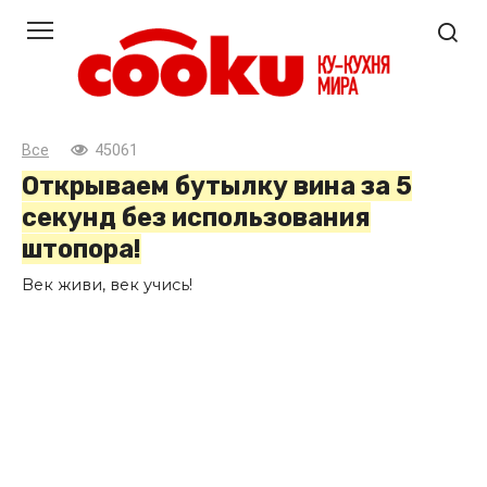
Перейти
к
контенту
Все
45061
Открываем бутылку вина за 5
секунд без использования
штопора!
Век живи, век учись!