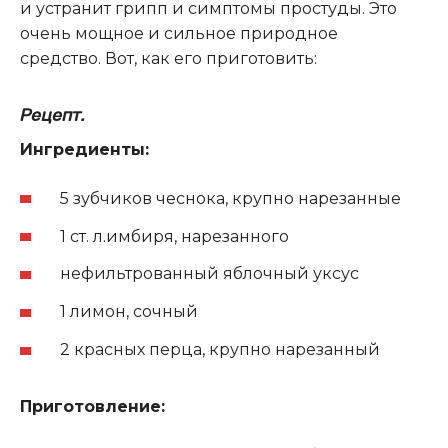
и
устранит
грипп и симптомы простуды. Это
очень мощное и сильное природное
средство.
Вот
, как
его приготовить
:
Р
ецепт.
Ингредиенты:
5 зубчиков чеснока, крупно нарезанны
е
1 ст. л.имбиря, нарезанного
нефильтрованный яблочный уксус
1 лимон, сочный
2 красны
х
перца
, крупно нарезанны
й
Приготовление
: