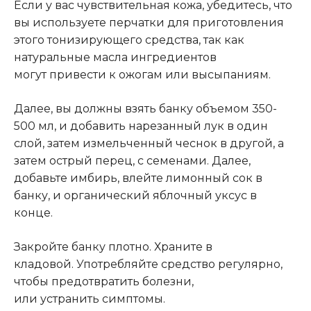
Если у вас чувствительная кожа, убедитесь, что
вы используете перчатки для приготовления
этого тонизирующего средства,
так
как
натуральные масла ингредиентов
мо
гут
привести к ожогам или высыпани
ям
.
Далее, вы должны
взять банку объемом 350-
500 мл
, и добавить нарезанный лук в один
слой, затем измельченный чеснок в другой, а
затем острый перец, с семенами. Далее,
добавьте имбирь, в
лейте
лимонный сок в
банку, и органический яблочный уксус в
конце.
Закройте
банку плотно.
Храните
в
кладовой.
Уп
отребля
йте
средство
регулярно,
чтобы предотвратить болезни,
или
устранить
симптомы.