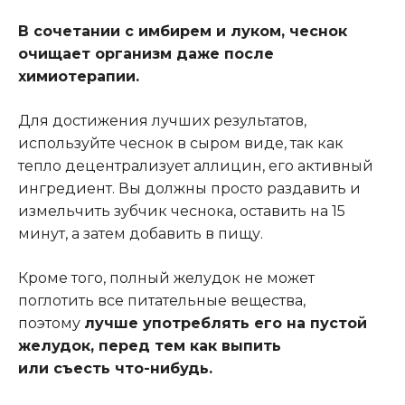
В сочетании с имбирем и луком, чеснок
очищает организм
даже
после
химиотерапии.
Для достижения лучших результатов,
используйте чеснок в сыром виде, так как
тепло децентрализует аллицин, его активный
ингредиент. Вы должны просто раздавить и
измельчить
зубчик чеснока
, остав
ить
на
15
минут, а затем добавить в пищу.
Кроме того, полный желудок не может
поглотить все питательные вещества,
поэтому
лучше
у
потреблять его на пустой
желудок, перед тем как
вы
пить
или
съесть
что-нибудь.